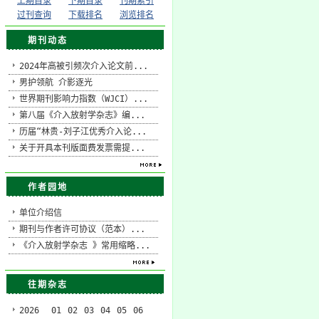
上期目录
下期目录
刊期索引
过刊查询
下载排名
浏览排名
期刊动态
2024年高被引频次介入论文前...
男护领航 介影逐光
世界期刊影响力指数（WJCI）...
第八届《介入放射学杂志》编...
历届“林贵-刘子江优秀介入论...
关于开具本刊版面费发票需提...
作者园地
单位介绍信
期刊与作者许可协议（范本）...
《介入放射学杂志 》常用缩略...
往期杂志
2026
01
02
03
04
05
06